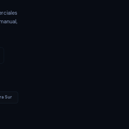
rciales
manual,
ra Sur