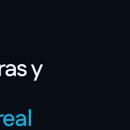
ras y
real